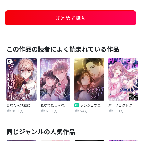
まとめて購入
この作品の読者によく読まれている作品
あなたを地獄に堕とすまで
私がわたしを売る理由
シンジュウエンド【タテヨミ】
パーフェクトグリッター
836.8万
606.8万
5.4万
35.1万
同じジャンルの人気作品