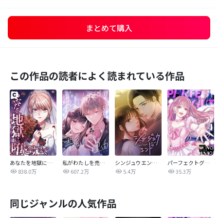
まとめて購入
この作品の読者によく読まれている作品
あなたを地獄に堕とすまで
私がわたしを売る理由
シンジュウエンド【タテヨミ】
パーフェクトグリッター
838.0万
607.2万
5.4万
35.3万
同じジャンルの人気作品