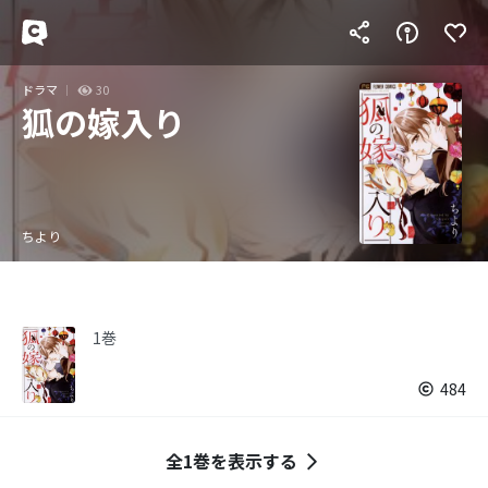
ドラマ
30
狐の嫁入り
ちより
1巻
484
全1巻を表示する