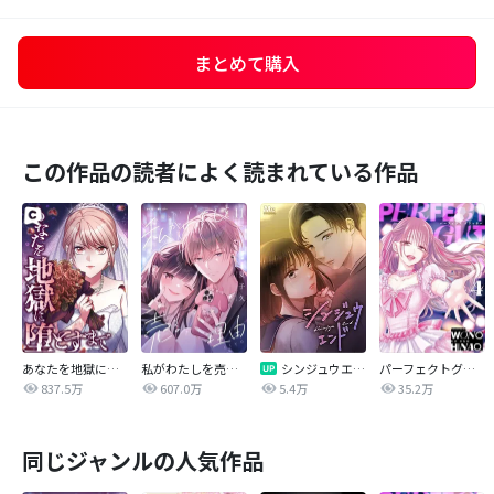
まとめて購入
この作品の読者によく読まれている作品
あなたを地獄に堕とすまで
私がわたしを売る理由
シンジュウエンド【タテヨミ】
パーフェクトグリッター
837.5万
607.0万
5.4万
35.2万
同じジャンルの人気作品