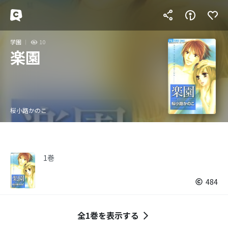
学園
10
楽園
桜小路かのこ
1巻
484
全1巻を表示する