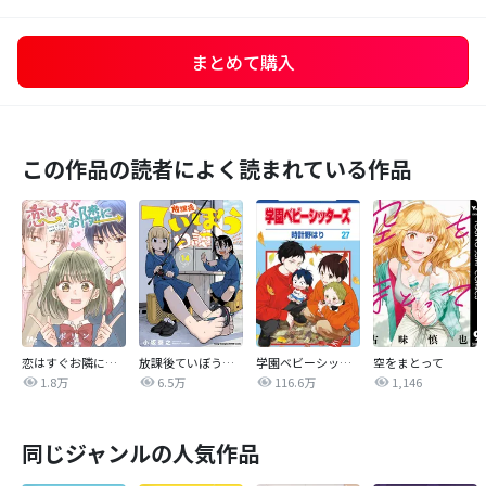
まとめて購入
この作品の読者によく読まれている作品
恋はすぐお隣に【タテヨミ】
放課後ていぼう日誌
学園ベビーシッターズ
空をまとって
1.8万
6.5万
116.6万
1,146
同じジャンルの人気作品