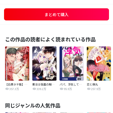
まとめて購入
この作品の読者によく読まれている作品
【白黒タテ版】孕むまで乱れいけ～身代わり花嫁と軍服の猛愛
悪女は仮面の騎士に騙されない
パパ、浮気してるよ？娘と二人でクズ夫を捨てます【分冊版】
恋と弾丸
357.3万
339.2万
95.9万
257.9万
同じジャンルの人気作品