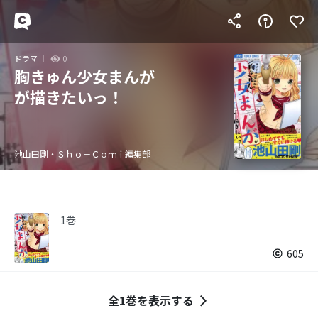
ドラマ
0
胸きゅん少女まんが
が描きたいっ！
池山田剛・Ｓｈｏ－Ｃｏｍｉ編集部
1巻
605
全1巻を表示する