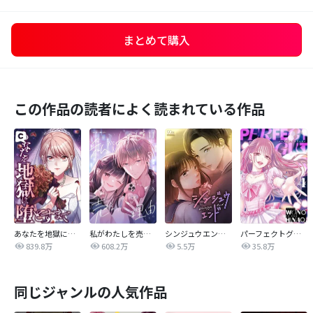
まとめて購入
この作品の読者によく読まれている作品
あなたを地獄に堕とすまで
私がわたしを売る理由
シンジュウエンド【タテヨミ】
パーフェクトグリッター
839.8万
608.2万
5.5万
35.8万
同じジャンルの人気作品