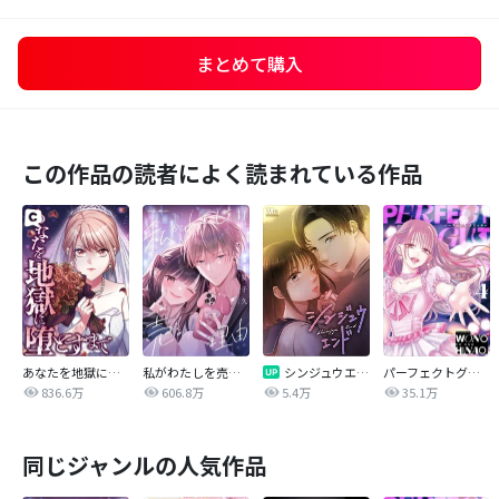
まとめて購入
この作品の読者によく読まれている作品
あなたを地獄に堕とすまで
私がわたしを売る理由
シンジュウエンド【タテヨミ】
パーフェクトグリッター
836.6万
606.8万
5.4万
35.1万
同じジャンルの人気作品