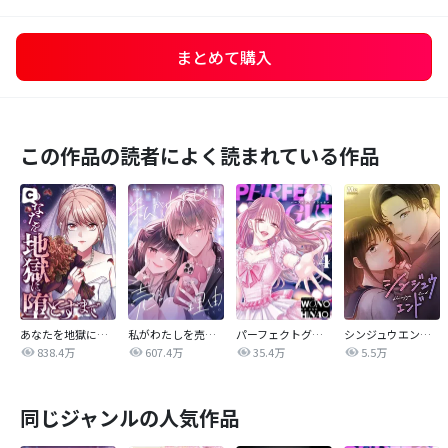
まとめて購入
この作品の読者によく読まれている作品
あなたを地獄に堕とすまで
私がわたしを売る理由
パーフェクトグリッター
シンジュウエンド【タテヨミ】
838.4万
607.4万
35.4万
5.5万
同じジャンルの人気作品