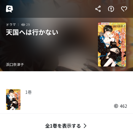
ドラマ
29
天国へは行かない
浜口奈津子
1巻
462
全1巻を表示する