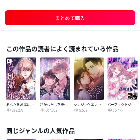
まとめて購入
この作品の読者によく読まれている作品
あなたを地獄に堕とすまで
私がわたしを売る理由
シンジュウエンド【タテヨミ】
パーフェクトグリッター
838.2万
607.3万
5.5万
35.4万
同じジャンルの人気作品