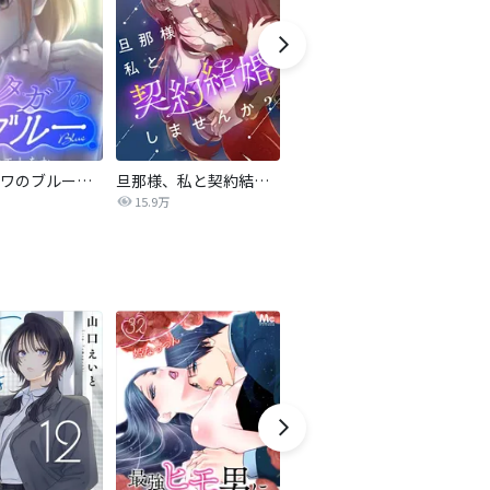
サレタガワのブルー【タテヨミ】
旦那様、私と契約結婚しませんか？【タテヨミ】
私の中に傾国の悪女がいますが、絶対に国は滅ぼしません！【タテヨミ】
15.9万
9,697