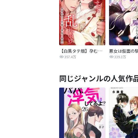
【白黒タテ版】孕むまで乱れいけ～身代わり花嫁と軍服の猛愛
357.4万
339.3万
同じジャンルの人気作