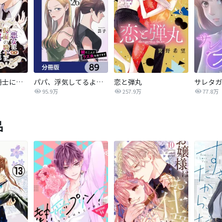
悪女は仮面の騎士に騙されない
パパ、浮気してるよ？娘と二人でクズ夫を捨てます【分冊版】
恋と弾丸
95.9万
257.9万
77.8万
品