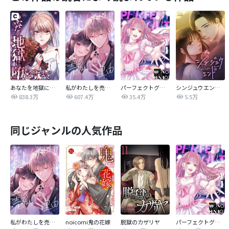
あなたを地獄に堕とすまで
私がわたしを売る理由
パーフェクトグリッター
シンジュウエンド【タテヨミ】
838.3万
607.4万
35.4万
5.5万
同じジャンルの人気作品
私がわたしを売る理由
noicomi鬼の花嫁
脱獄のカザリヤ
パーフェクトグリッター