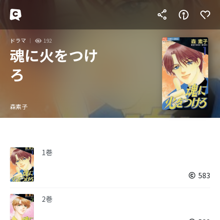
ドラマ
192
魂に火をつけ
ろ
森素子
1巻
583
2巻