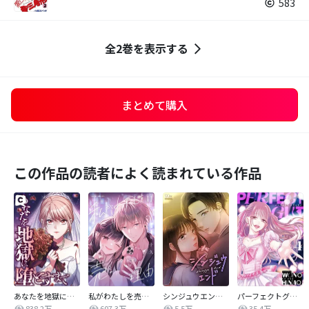
583
全2巻を表示する
まとめて購入
この作品の読者によく読まれている作品
あなたを地獄に堕とすまで
私がわたしを売る理由
シンジュウエンド【タテヨミ】
パーフェクトグリッター
838.2万
607.3万
5.5万
35.4万