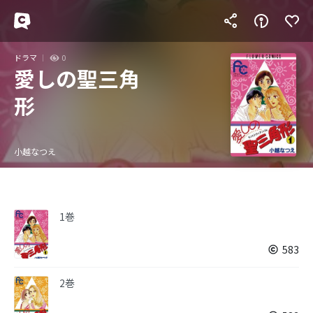
ドラマ
0
愛しの聖三角
形
小越なつえ
1巻
583
2巻