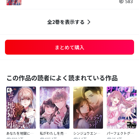
583
全2巻を表示する
まとめて購入
この作品の読者によく読まれている作品
あなたを地獄に堕とすまで
私がわたしを売る理由
シンジュウエンド【タテヨミ】
パーフェクトグリッター
838.2万
607.3万
5.5万
35.4万