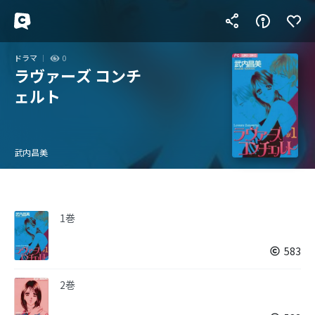
ドラマ
0
ラヴァーズ コンチ
ェルト
武内昌美
1巻
583
2巻