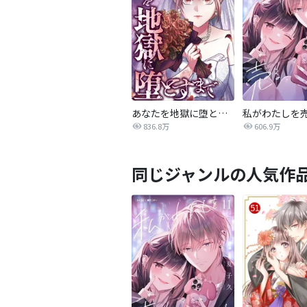
あなたを地獄に堕とすまで
私がわたしを
836.8万
606.9万
同じジャンルの人気作