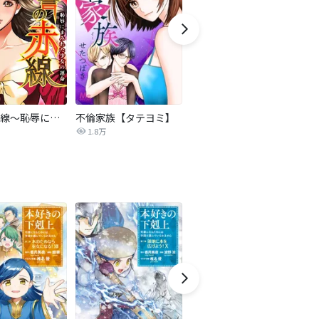
復讐の赤線～恥辱にまみれた少女の運命～【タテヨミ】
不倫家族【タテヨミ】
夫を社会的に抹殺する5つの方法
1.8万
629.6万