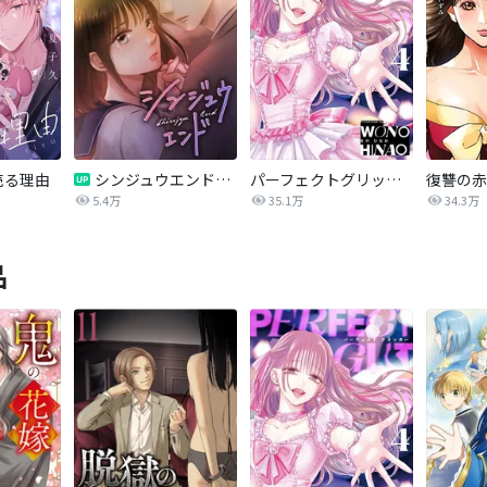
売る理由
シンジュウエンド【タテヨミ】
パーフェクトグリッター
5.4万
35.1万
34.3万
品