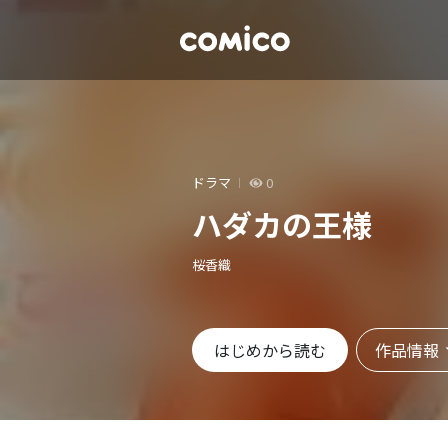
ドラマ
0
ハダカの王様
桜香織
作品情報
はじめから読む