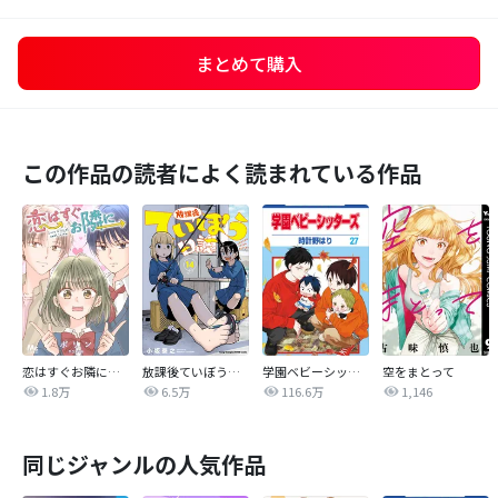
まとめて購入
この作品の読者によく読まれている作品
恋はすぐお隣に【タテヨミ】
放課後ていぼう日誌
学園ベビーシッターズ
空をまとって
1.8万
6.5万
116.6万
1,146
同じジャンルの人気作品