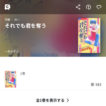
学園
2
それでも君を奪う
一井かずみ
1巻
583
全1巻を表示する