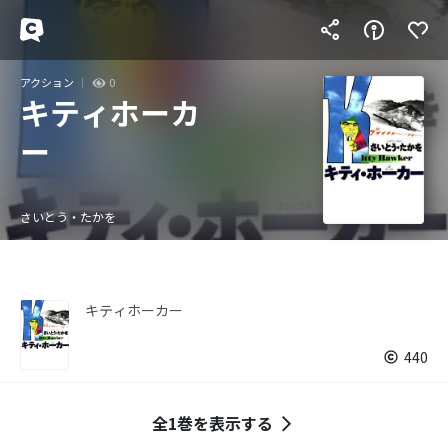
アクション
0
キティホーカ
ー
さいとう・たかを
キティホーカー
440
全1巻を表示する