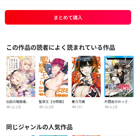
まとめて購入
この作品の読者によく読まれている作品
伝説の暗殺者、転生したら王家の愛され末娘になってしまいまして。【タテヨミ】
監禁王【分冊版】
暴力万歳
片田舎のおっさん、剣聖になる～ただの田舎の剣術師範だったのに、大成した弟子たちが俺を放ってくれない件～(話売り)
13.2万
15.0万
737
4.3万
同じジャンルの人気作品