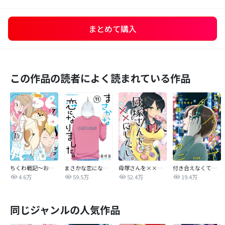
まとめて購入
この作品の読者によく読まれている作品
ちくわ戦記～おれのカワイイで地球侵略～
まさかな恋になりました。
母塚さんを××にしたい。
付き合えなくていいのに
4.6万
59.5万
52.4万
19.4万
同じジャンルの人気作品