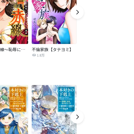
復讐の赤線～恥辱にまみれた少女の運命～【タテヨミ】
不倫家族【タテヨミ】
セフレの品格―プライド―
1.8万
306.3万