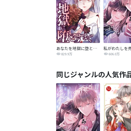
あなたを地獄に堕とすまで
私がわたしを
829.9万
606.0万
同じジャンルの人気作