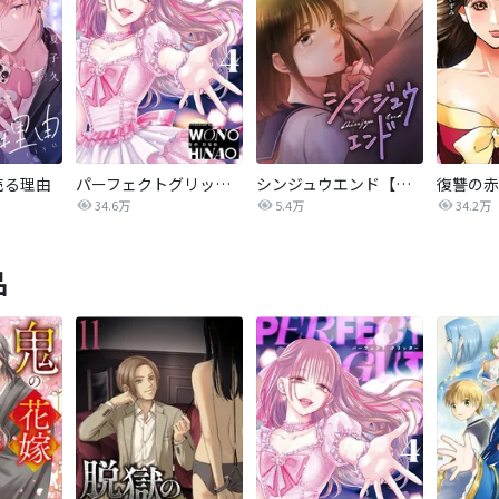
売る理由
パーフェクトグリッター
シンジュウエンド【タテヨミ】
34.6万
5.4万
34.2万
品