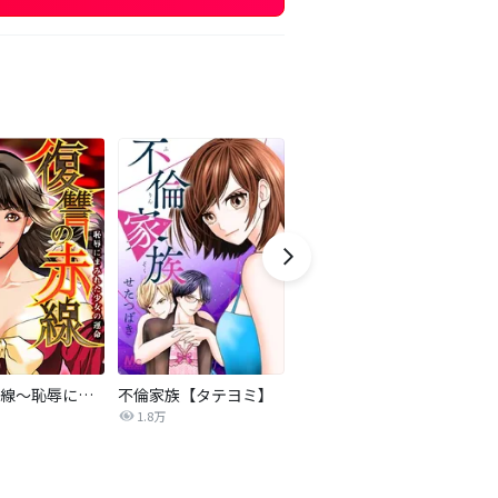
復讐の赤線～恥辱にまみれた少女の運命～【タテヨミ】
不倫家族【タテヨミ】
セフレの品格―プライド―
1.8万
306.3万