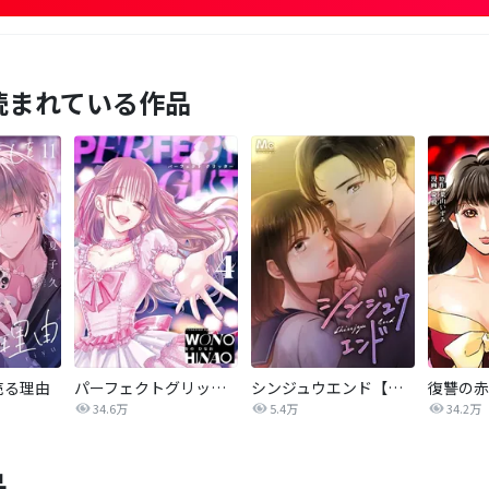
読まれている作品
売る理由
パーフェクトグリッター
シンジュウエンド【タテヨミ】
34.6万
5.4万
34.2万
品