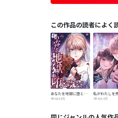
この作品の読者によく
あなたを地獄に堕とすまで
私がわたしを
829.8万
605.9万
同じジャンルの人気作