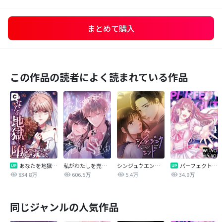
まとめて購入
この作品の読者によく読まれている作品
あなたを地獄に堕とすまで
私がわたしを売る理由
シンジュウエンド【タテヨミ】
パーフェクトグリッター
834.8万
606.5万
5.4万
34.9万
同じジャンルの人気作品