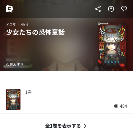
ドラマ
4
少女たちの恐怖童話
久世みずき
1巻
484
全1巻を表示する