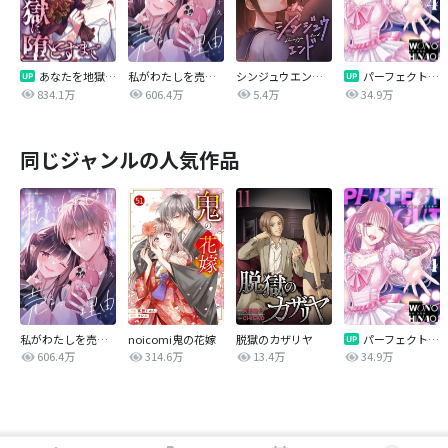
あなたを地獄に堕とすまで
私がわたしを売る理由
シンジュウエンド【タテヨミ】
パーフェクトグリッター
834.1万
606.4万
5.4万
34.9万
同じジャンルの人気作品
私がわたしを売る理由
noicomi鬼の花嫁
脱獄のカザリヤ
パーフェクトグリッター
606.4万
314.6万
13.4万
34.9万