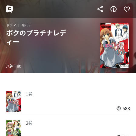
ドラマ
38
ボクのプラチナレデ
ィー
八神千歳
1巻
583
2巻