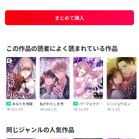
まとめて購入
この作品の読者によく読まれている作品
あなたを地獄に堕とすまで
私がわたしを売る理由
パーフェクトグリッター
シンジュウエンド【タテヨミ】
832.4万
606.2万
34.8万
5.4万
同じジャンルの人気作品