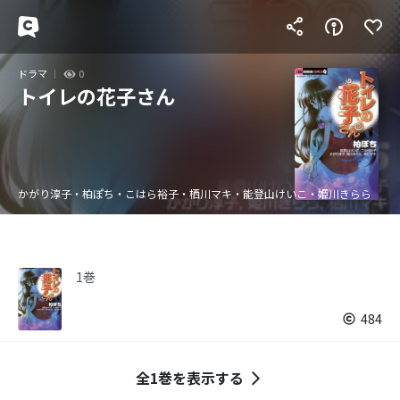
ドラマ
0
トイレの花子さん
かがり淳子・柏ぽち・こはら裕子・栖川マキ・能登山けいこ・姫川きらら
1巻
484
全1巻を表示する