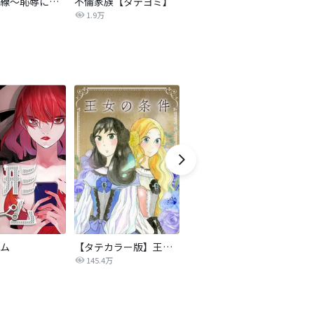
復讐の赤線～恥辱にまみれた少女の運命～【タテヨミ】
不倫家族【タテヨミ】
夫を社会的に抹殺する5つの方法
1.9万
629.6万
ム
【タテカラー版】王女の条件
かつてそれは愛だった
145.4万
3,544万