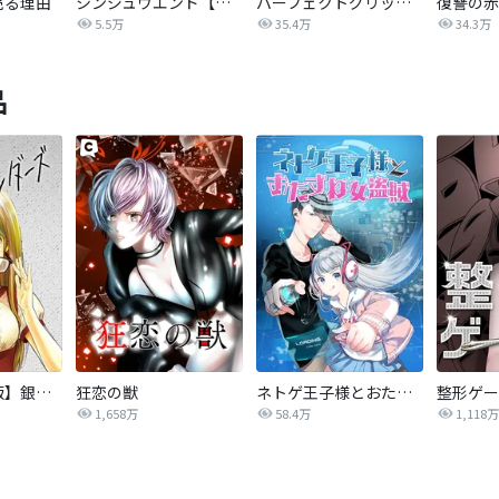
売る理由
シンジュウエンド【タテヨミ】
パーフェクトグリッター
5.5万
35.4万
34.3万
品
【タテカラー版】銀色のジェンダーズ
狂恋の獣
ネトゲ王子様とおたずね女盗賊
整形ゲー
1,658万
58.4万
1,118万