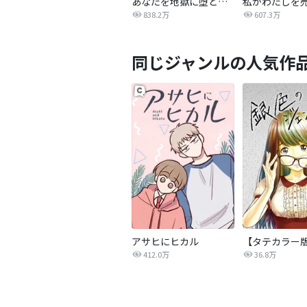
あなたを地獄に堕とすまで
私がわたしを
838.2万
607.3万
同じジャンルの人気作
アサヒにヒカル
412.0万
36.8万