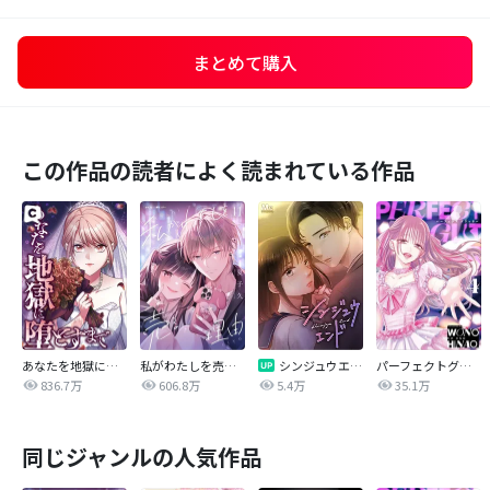
まとめて購入
この作品の読者によく読まれている作品
あなたを地獄に堕とすまで
私がわたしを売る理由
シンジュウエンド【タテヨミ】
パーフェクトグリッター
836.7万
606.8万
5.4万
35.1万
同じジャンルの人気作品