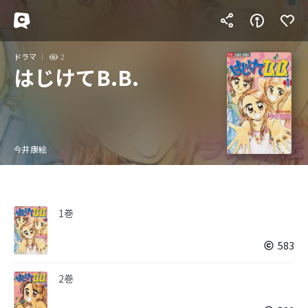
ドラマ
2
はじけてB.B.
今井康絵
1巻
583
2巻