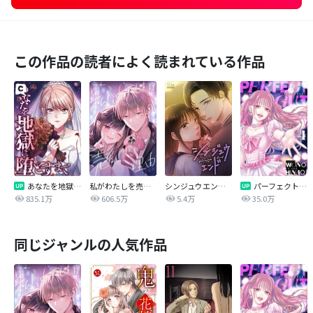
この作品の読者によく読まれている作品
あなたを地獄に堕とすまで
私がわたしを売る理由
シンジュウエンド【タテヨミ】
パーフェクトグリッター
835.1万
606.5万
5.4万
35.0万
同じジャンルの人気作品