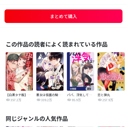
まとめて購入
この作品の読者によく読まれている作品
【白黒タテ版】孕むまで乱れいけ～身代わり花嫁と軍服の猛愛
悪女は仮面の騎士に騙されない
パパ、浮気してるよ？娘と二人でクズ夫を捨てます【分冊版】
恋と弾丸
357.2万
339.2万
95.9万
257.9万
同じジャンルの人気作品