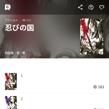
アクション
810
忍びの国
和田竜・坂ノ睦
1
583
2