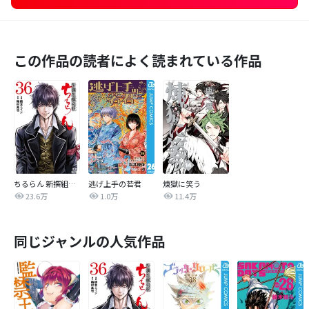
この作品の読者によく読まれている作品
ちるらん 新撰組鎮魂歌
逃げ上手の若君
煉獄に笑う
23.6万
1.0万
11.4万
同じジャンルの人気作品