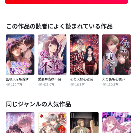
この作品の読者によく読まれている作品
監視夫を駆除するまで
愛妻弁当は不倫に含まれますか？
その夫婦を破滅させるまで
夫の裏垢を覗いてみたら
170.7万
417.0万
16.3万
130.3万
同じジャンルの人気作品