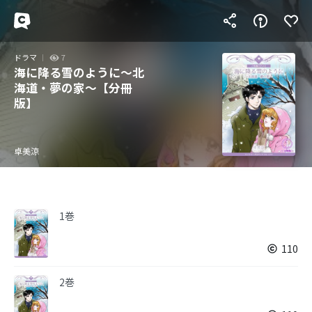
ドラマ
7
海に降る雪のように～北
海道・夢の家～【分冊
版】
卓美涼
1巻
110
2巻