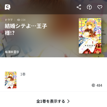
ドラマ
154
結婚シテよ…王子
様!?
梅澤麻里奈
1巻
484
全1巻を表示する