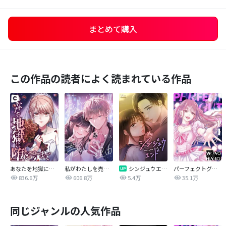
まとめて購入
この作品の読者によく読まれている作品
あなたを地獄に堕とすまで
私がわたしを売る理由
シンジュウエンド【タテヨミ】
パーフェクトグリッター
836.6万
606.8万
5.4万
35.1万
同じジャンルの人気作品