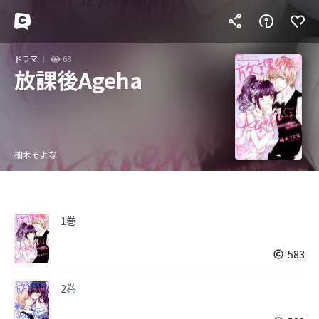
ドラマ
68
放課後Ageha
柚木そよな
1巻
583
2巻