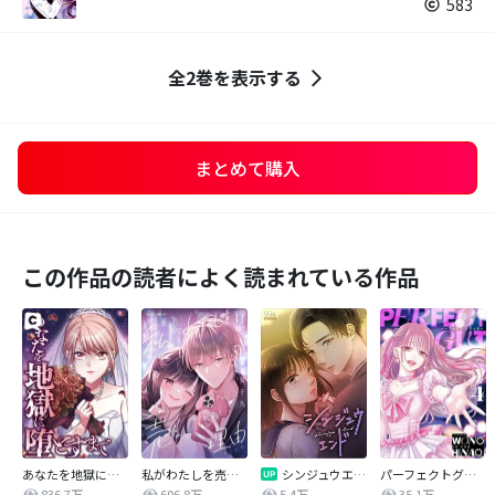
583
全2巻を表示する
まとめて購入
この作品の読者によく読まれている作品
あなたを地獄に堕とすまで
私がわたしを売る理由
シンジュウエンド【タテヨミ】
パーフェクトグリッター
836.7万
606.8万
5.4万
35.1万