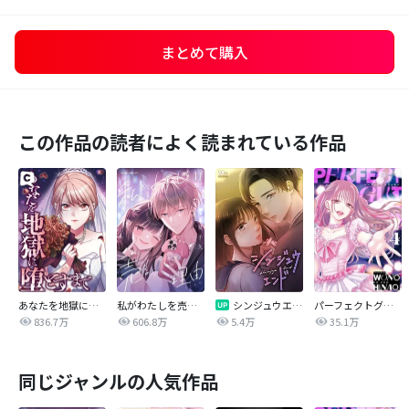
まとめて購入
この作品の読者によく読まれている作品
あなたを地獄に堕とすまで
私がわたしを売る理由
シンジュウエンド【タテヨミ】
パーフェクトグリッター
836.7万
606.8万
5.4万
35.1万
同じジャンルの人気作品