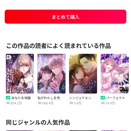
まとめて購入
この作品の読者によく読まれている作品
あなたを地獄に堕とすまで
私がわたしを売る理由
シンジュウエンド【タテヨミ】
パーフェクトグリッター
834.3万
606.4万
5.4万
34.9万
同じジャンルの人気作品