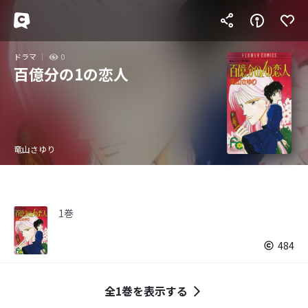
ドラマ
0
百億分の1の恋人
竜山さゆり
1巻
484
全1巻を表示する