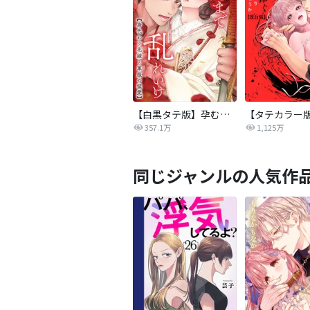
【白黒タテ版】孕むまで乱れいけ～身代わり花嫁と軍服の猛愛
357.1万
1,125万
同じジャンルの人気作