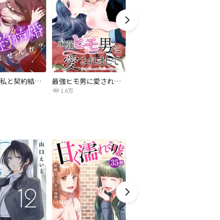
旦那様、私と契約結婚しませんか？【タテヨミ】
最強ヒモ男に愛されまして
Perfect Crime
氷
1.6万
206.5万