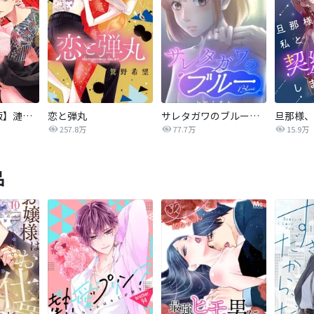
【タテカラー版】漣蒼士に処女を捧ぐ～さあ、じっくり愛でましょうか
恋と弾丸
サレタガワのブルー【タテヨミ】
257.8万
77.7万
15.9万
品