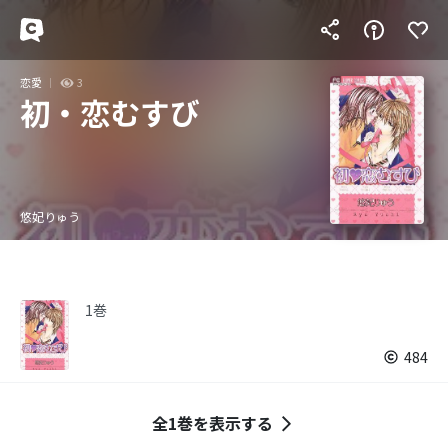
恋愛
3
初・恋むすび
悠妃りゅう
1巻
484
全1巻を表示する