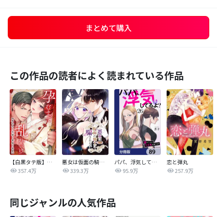
まとめて購入
この作品の読者によく読まれている作品
【白黒タテ版】孕むまで乱れいけ～身代わり花嫁と軍服の猛愛
悪女は仮面の騎士に騙されない
パパ、浮気してるよ？娘と二人でクズ夫を捨てます【分冊版】
恋と弾丸
357.4万
339.3万
95.9万
257.9万
同じジャンルの人気作品