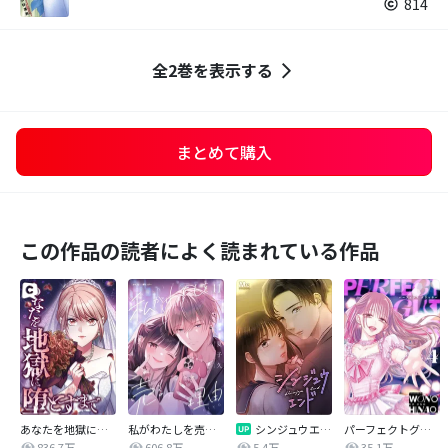
814
全2巻を表示する
まとめて購入
この作品の読者によく読まれている作品
あなたを地獄に堕とすまで
私がわたしを売る理由
シンジュウエンド【タテヨミ】
パーフェクトグリッター
836.7万
606.8万
5.4万
35.1万