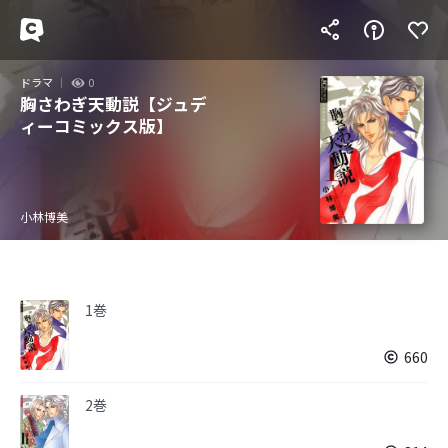
ドラマ
0
胸さわぎ天動説【ジュデ
ィーコミックス版】
小林博美
1巻
660
2巻