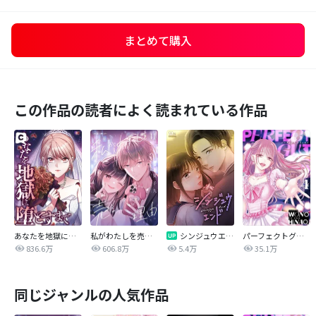
まとめて購入
この作品の読者によく読まれている作品
あなたを地獄に堕とすまで
私がわたしを売る理由
シンジュウエンド【タテヨミ】
パーフェクトグリッター
836.6万
606.8万
5.4万
35.1万
同じジャンルの人気作品