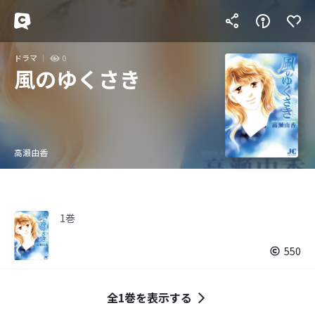
ドラマ
0
風のゆくさき
高瀬由香
1巻
550
全1巻を表示する