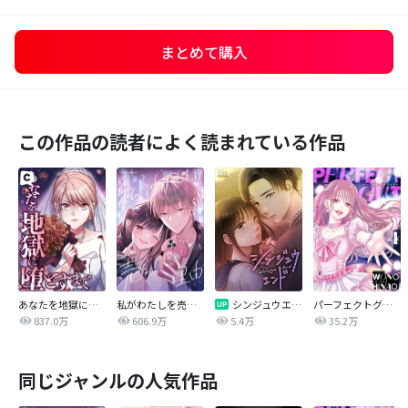
まとめて購入
この作品の読者によく読まれている作品
あなたを地獄に堕とすまで
私がわたしを売る理由
シンジュウエンド【タテヨミ】
パーフェクトグリッター
837.0万
606.9万
5.4万
35.2万
同じジャンルの人気作品