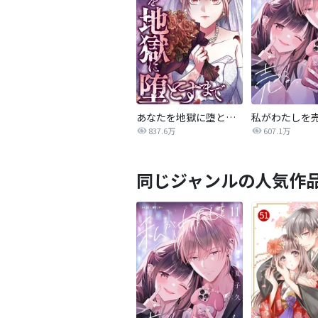
あなたを地獄に堕とすまで
私がわたしを
837.6万
607.1万
同じジャンルの人気作