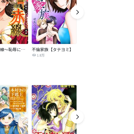
復讐の赤線～恥辱にまみれた少女の運命～【タテヨミ】
不倫家族【タテヨミ】
夫を社会的に抹殺する5つの方法
1.8万
629.6万