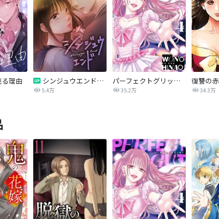
売る理由
シンジュウエンド【タテヨミ】
パーフェクトグリッター
5.4万
35.2万
34.3万
品