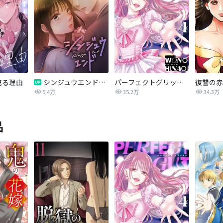
売る理由
シンジュウエンド【タテヨミ】
パーフェクトグリッター
5.4万
35.2万
34.3万
品