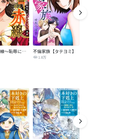
復讐の赤線～恥辱にまみれた少女の運命～【タテヨミ】
不倫家族【タテヨミ】
夫を社会的に抹殺する5つの方法
1.8万
629.6万