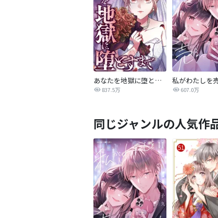
あなたを地獄に堕とすまで
私がわたしを
837.5万
607.0万
同じジャンルの人気作