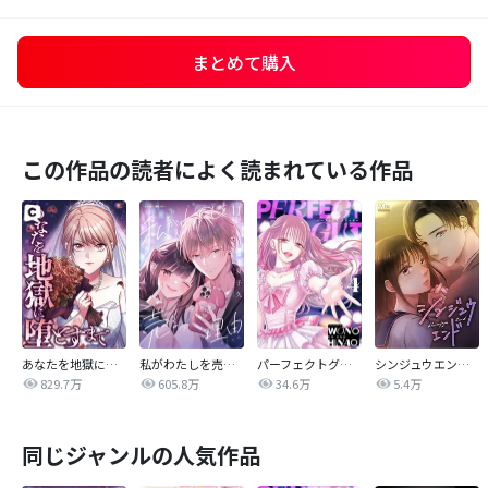
まとめて購入
この作品の読者によく読まれている作品
あなたを地獄に堕とすまで
私がわたしを売る理由
パーフェクトグリッター
シンジュウエンド【タテヨミ】
829.7万
605.8万
34.6万
5.4万
同じジャンルの人気作品