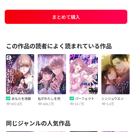
まとめて購入
この作品の読者によく読まれている作品
あなたを地獄に堕とすまで
私がわたしを売る理由
パーフェクトグリッター
シンジュウエンド【タテヨミ】
830.8万
606.2万
34.7万
5.4万
同じジャンルの人気作品