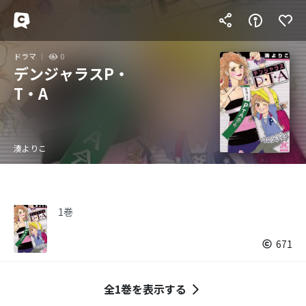
ドラマ
0
デンジャラスP・
T・A
湊よりこ
1巻
671
全1巻を表示する