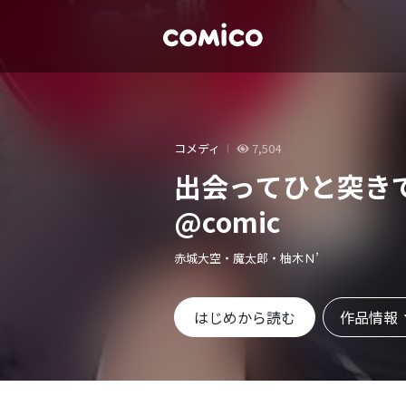
コメディ
7,504
出会ってひと突き
@comic
赤城大空・魔太郎・柚木Ｎ’
作品情報
はじめから読む