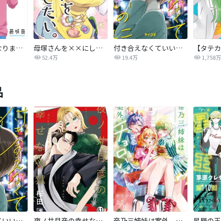
まさかな恋になりました。
母塚さんを××にしたい。
付き合えなくていいのに
52.4万
19.4万
1,758万
品
付き合えなくていいのに
夜ノ井月彦の幸せな地獄
帝乃三姉妹は案外、チョロい。
星屑の王