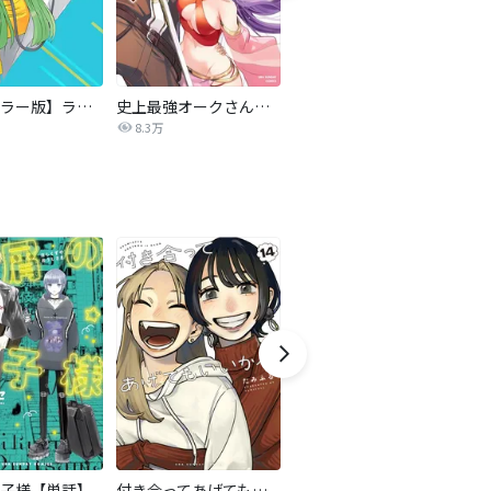
【タテカラー版】ラララ
史上最強オークさんの楽しい異世界ハーレムづくり
あね♡はぐ
8.3万
492.5万
子様【単話】
付き合ってあげてもいいかな
チラチラ