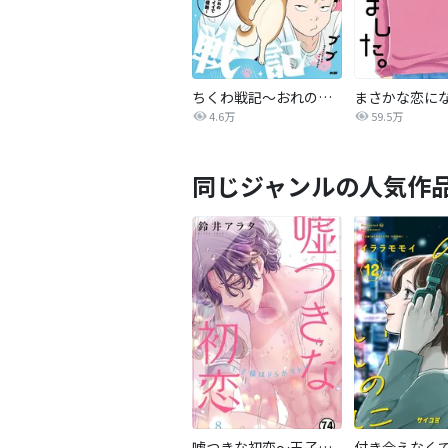
ちくわ戦記～おれのカワイイで地球侵略～
4.6万
59.5万
同じジャンルの人気作
嘘つきな初恋～王子様はドSホスト～