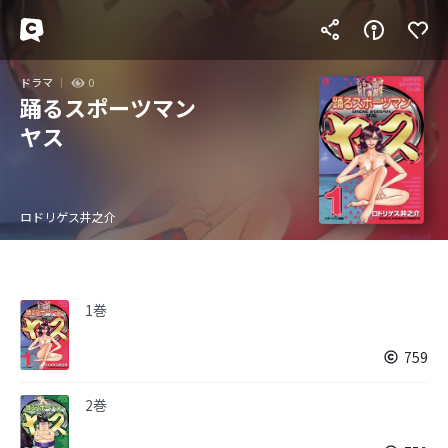
ドラマ
0
踊るスポーツマン
ヤス
ロドリゲス井之介
1巻
759
2巻