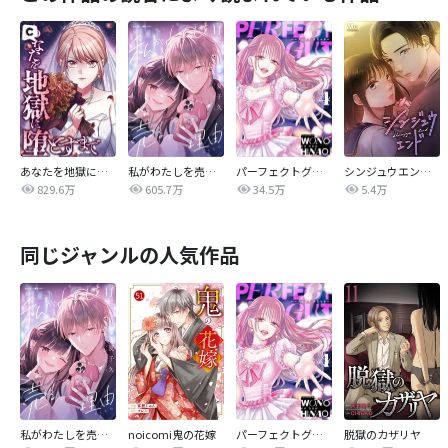
あなたを地獄に堕とすまで
私がわたしを売る理由
パーフェクトグリッター
シンジュウエンド【タテヨミ】
829.6万
605.7万
34.5万
5.4万
同じジャンルの人気作品
私がわたしを売る理由
noicomi鬼の花嫁
パーフェクトグリッター
脱獄のカザリヤ