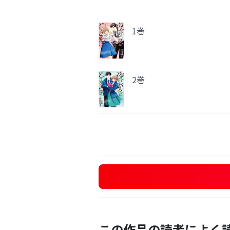
1巻
2巻
この作品の読者によく