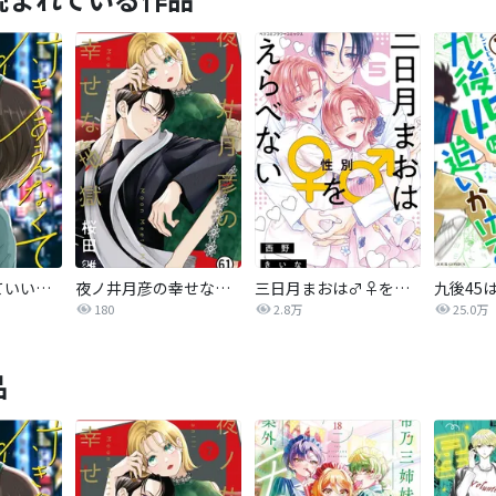
付き合えなくていいのに
夜ノ井月彦の幸せな地獄
三日月まおは♂♀をえらべない
180
2.8万
25.0万
品