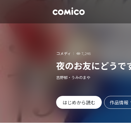
コメディ
7,246
夜のお友にどうで
吉野郁・うみのまや
作品情報
はじめから読む