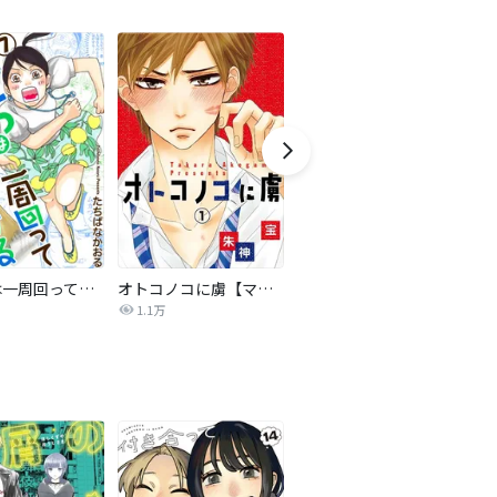
九後45は一周回って追いかける
オトコノコに虜【マイクロ】
仕事中、だけどやめないで。【合本版】
1.1万
3.1万