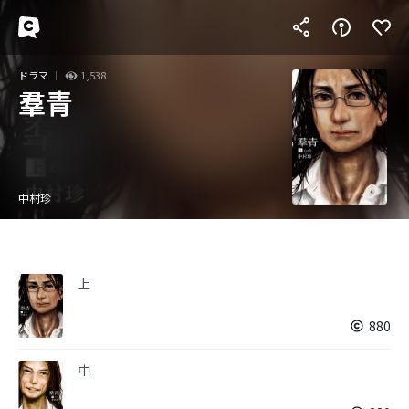
ドラマ
1,538
羣青
中村珍
上
880
中