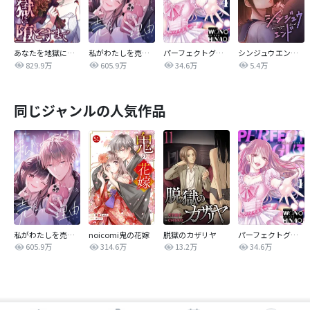
あなたを地獄に堕とすまで
私がわたしを売る理由
パーフェクトグリッター
シンジュウエンド【タテヨミ】
829.9万
605.9万
34.6万
5.4万
同じジャンルの人気作品
私がわたしを売る理由
noicomi鬼の花嫁
脱獄のカザリヤ
パーフェクトグリッター
605.9万
314.6万
13.2万
34.6万