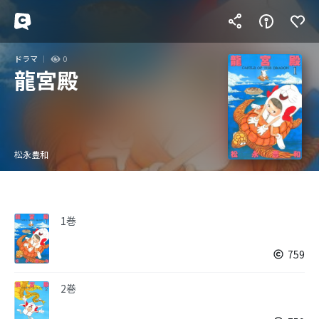
ドラマ
0
龍宮殿
松永豊和
1巻
759
2巻