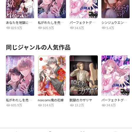
あなたを地獄に堕とすまで
私がわたしを売る理由
パーフェクトグリッター
シンジュウエンド【タテヨミ】
829.9万
605.9万
34.6万
5.4万
同じジャンルの人気作品
私がわたしを売る理由
noicomi鬼の花嫁
脱獄のカザリヤ
パーフェクトグリッター
605.9万
314.6万
13.2万
34.6万