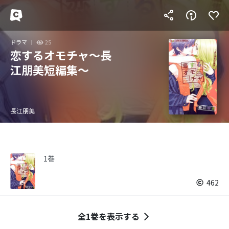
ドラマ
25
恋するオモチャ～長
江朋美短編集～
長江朋美
1巻
462
全1巻を表示する