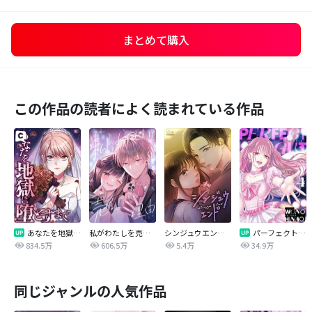
まとめて購入
この作品の読者によく読まれている作品
あなたを地獄に堕とすまで
私がわたしを売る理由
シンジュウエンド【タテヨミ】
パーフェクトグリッター
834.5万
606.5万
5.4万
34.9万
同じジャンルの人気作品