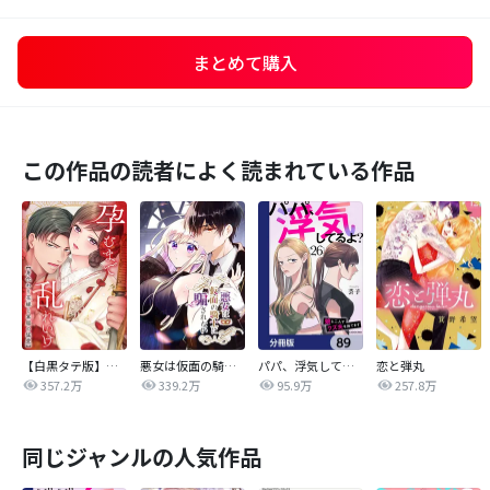
まとめて購入
この作品の読者によく読まれている作品
【白黒タテ版】孕むまで乱れいけ～身代わり花嫁と軍服の猛愛
悪女は仮面の騎士に騙されない
パパ、浮気してるよ？娘と二人でクズ夫を捨てます【分冊版】
恋と弾丸
357.2万
339.2万
95.9万
257.8万
同じジャンルの人気作品