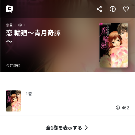
恋愛
1
恋 輪廻～青月奇譚
～
今井康絵
1巻
462
全1巻を表示する