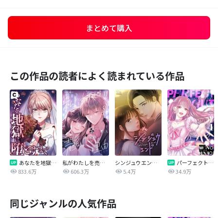
まとめて購入
この作品の読者によく読まれている作品
あなたを地獄に堕とすまで
私がわたしを売る理由
シンジュウエンド【タテヨミ】
パーフェクトグリッター
833.6万
606.3万
5.4万
34.9万
同じジャンルの人気作品