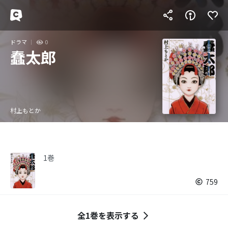
ドラマ
0
蠢太郎
村上もとか
1巻
759
全1巻を表示する