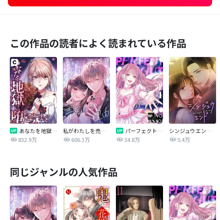
この作品の読者によく読まれている作品
あなたを地獄に堕とすまで
私がわたしを売る理由
パーフェクトグリッター
シンジュウエンド【タテヨミ】
832.9万
606.3万
34.8万
5.4万
同じジャンルの人気作品