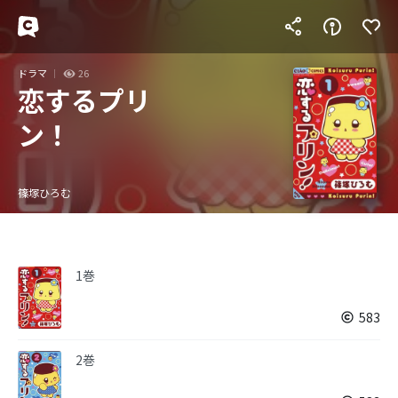
ドラマ
26
恋するプリ
ン！
篠塚ひろむ
1巻
583
2巻